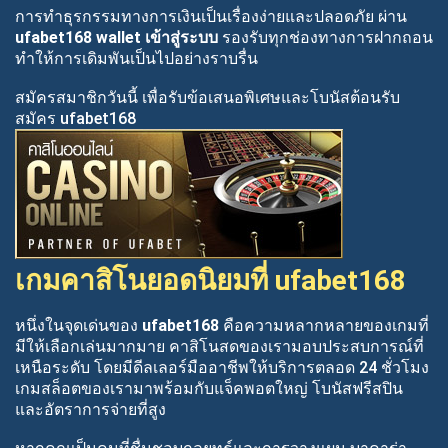
การทำธุรกรรมทางการเงินเป็นเรื่องง่ายและปลอดภัย ผ่าน
ufabet168 wallet เข้าสู่ระบบ
รองรับทุกช่องทางการฝากถอน
ทำให้การเดิมพันเป็นไปอย่างราบรื่น
สมัครสมาชิกวันนี้ เพื่อรับข้อเสนอพิเศษและโบนัสต้อนรับ
สมัคร ufabet168
เกมคาสิโนยอดนิยมที่ ufabet168
หนึ่งในจุดเด่นของ
ufabet168
คือความหลากหลายของเกมที่
มีให้เลือกเล่นมากมาย คาสิโนสดของเรามอบประสบการณ์ที่
เหนือระดับ โดยมีดีลเลอร์มืออาชีพให้บริการตลอด 24 ชั่วโมง
เกมสล็อตของเรามาพร้อมกับแจ็คพอตใหญ่ โบนัสฟรีสปิน
และอัตราการจ่ายที่สูง